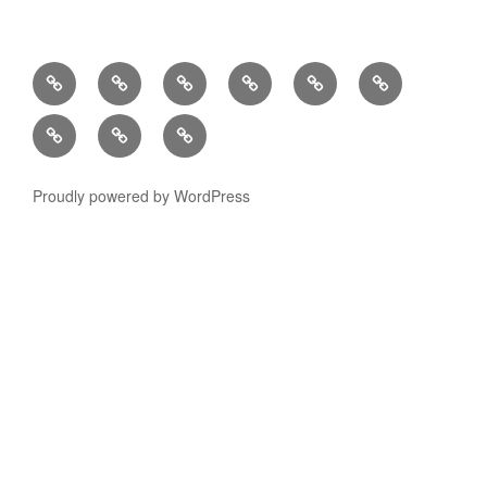
(日
特
外
(日
(日
Access
本
許
国
本
本
Contact
Message
Recruit
語)
出
出
語)
語)
Today
ホ
願
願
業
弁
ー
サ
を
務
理
Proudly powered by WordPress
ム
ポ
簡
案
士
ー
単
内
ト
に
Go
EASY
to
TO
JP
GO