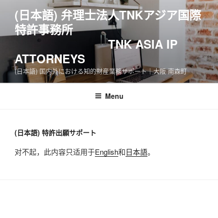
Skip
(日本語) 弁理士法人TNKアジア国際
to
特許事務所
content
TNK ASIA IP
ATTORNEYS
(日本語) 国内外における知的財産業務サポート｜大阪 南森町
Menu
(日本語) 特許出願サポート
对不起，此内容只适用于
English
和
日本語
。